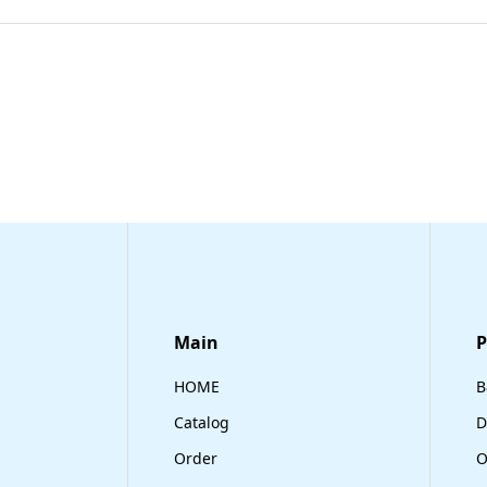
Main
​
HOME
B
Catalog
D
Order
O