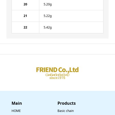
20
5.20g
21
5.22g
22
5.42g
Main
​Products
HOME
Basic chain