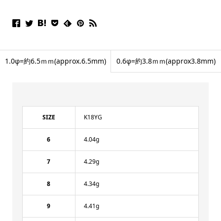
1.0φ=約6.5ｍｍ(approx.6.5mm)
0.6φ=約3.8ｍｍ(approx3.8mm)
SIZE
K18YG
6
4.04g
7
4.29g
8
4.34g
9
4.41g