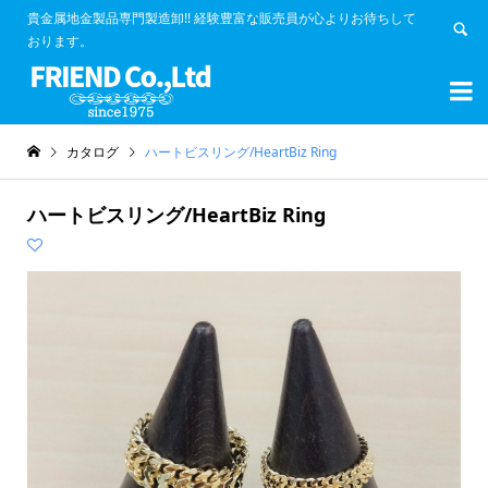
貴金属地金製品専門製造卸!! 経験豊富な販売員が心よりお待ちして
おります。


カタログ
ハートビスリング/HeartBiz Ring
ハートビスリング/HeartBiz Ring