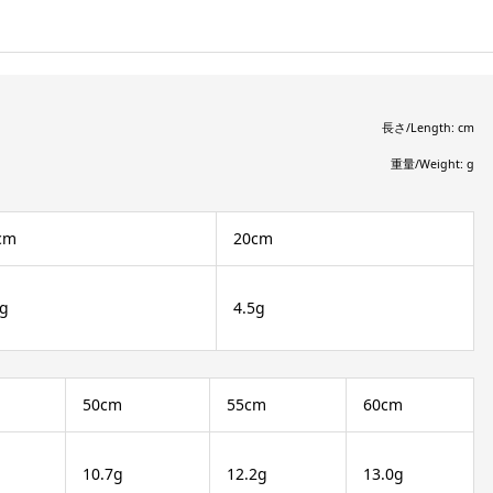
長さ/Length: cm
重量/Weight: g
cm
20cm
0g
4.5g
50cm
55cm
60cm
10.7g
12.2g
13.0g