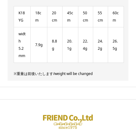
K18
18c
20
45c
50
55
60c
YG
m
cm
m
cm
cm
m
widt
h
8.8
20.
22.
24.
26.
7.9g
5.2
g
1g
4g
2g
5g
mm
※重量は前後いたします/weight will be changed