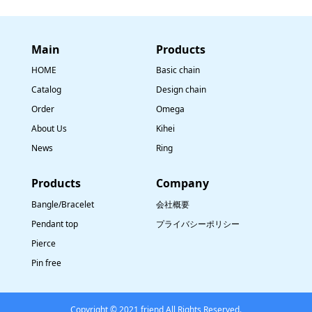
Main
​Products
HOME
Basic chain
Catalog
Design chain
Order
Omega
About Us
Kihei
News
Ring
​Products
Company
Bangle/Bracelet
会社概要
Pendant top
プライバシーポリシー
Pierce
Pin free
Copyright © 2021 friend All Rights Reserved.