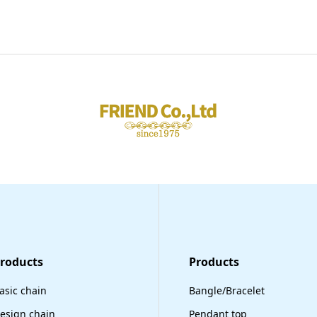
Products
​Products
asic chain
Bangle/Bracelet
esign chain
Pendant top