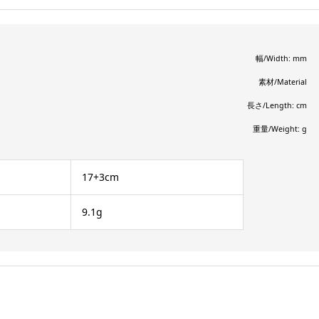
幅/Width: mm
素材/Material
長さ/Length: cm
重量/Weight: g
17+3cm
9.1g