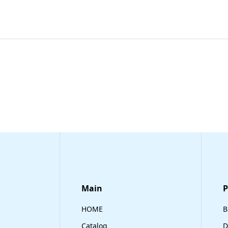
Main
​
HOME
B
Catalog
D