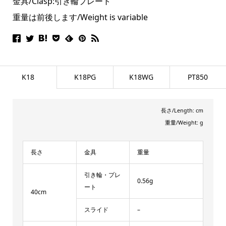
金具/Clasp:引き輪プレート
重量は前後します/Weight is variable
K18
K18PG
K18WG
PT850
長さ/Length: cm
重量/Weight: g
長さ
金具
重量
引き輪・プレ
0.56g
ート
40cm
スライド
–