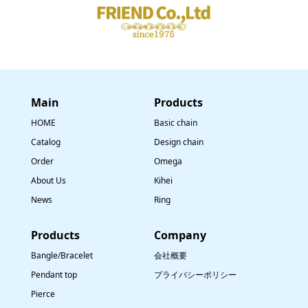
Main
​Products
HOME
Basic chain
Catalog
Design chain
Order
Omega
About Us
Kihei
News
Ring
​Products
Company
Bangle/Bracelet
会社概要
Pendant top
プライバシーポリシー
Pierce