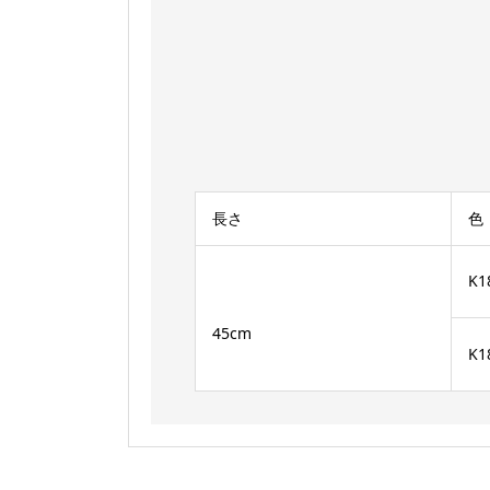
長さ
色
K1
45cm
K1