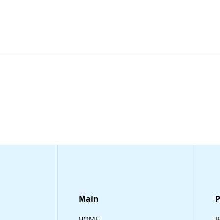
Main
​
HOME
B