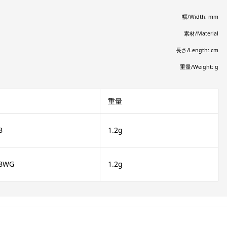
幅/Width: mm
素材/Material
長さ/Length: cm
重量/Weight: g
重量
8
1.2g
8WG
1.2g