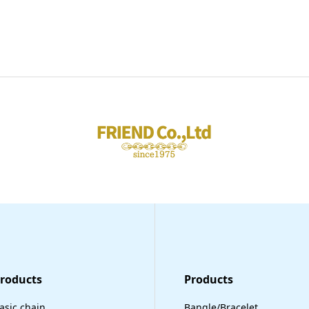
Products
​Products
asic chain
Bangle/Bracelet