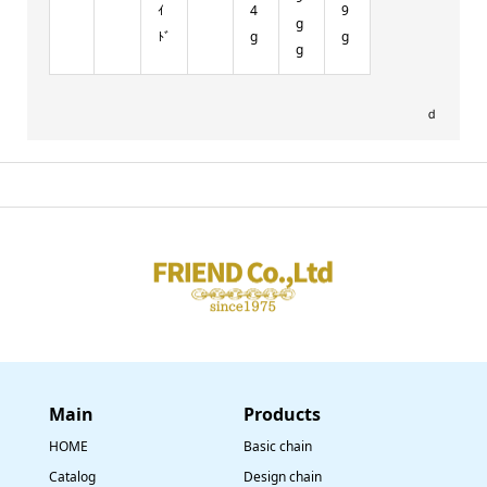
ｲ
4
9
g
ﾄﾞ
g
g
g
ｄ
Main
​Products
HOME
Basic chain
Catalog
Design chain