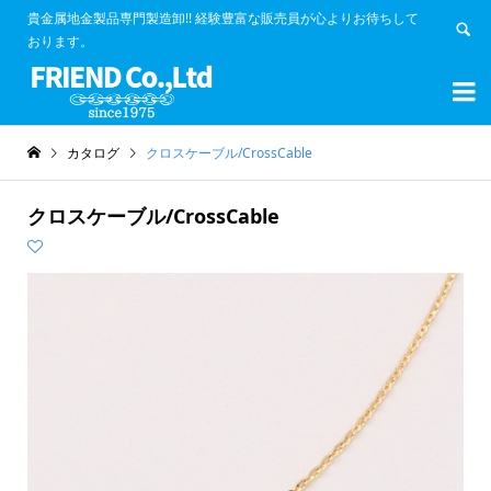
貴金属地金製品専門製造卸!! 経験豊富な販売員が心よりお待ちして
おります。


カタログ
クロスケーブル/CrossCable
クロスケーブル/CrossCable