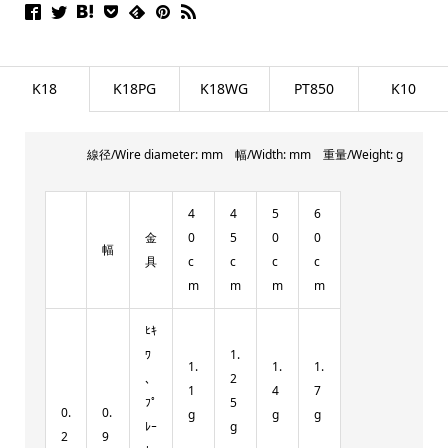
K18
K18PG
K18WG
PT850
K10
線径/Wire diameter: mm 幅/Width: mm 重量/Weight: g
4
4
5
6
金
0
5
0
0
幅
具
c
c
c
c
m
m
m
m
ﾋｷ
ﾜ
1.
1.
1.
1.
、
2
1
4
7
ﾌﾟ
5
0.
0.
g
g
g
ﾚｰ
g
2
9