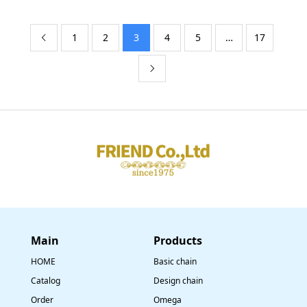
1
2
3
4
5
…
17


Main
​Products
HOME
Basic chain
Catalog
Design chain
Order
Omega