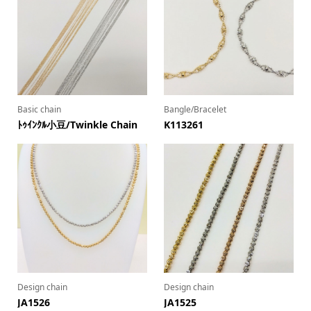
Basic chain
Bangle/Bracelet
ﾄｩｲﾝｸﾙ小豆/Twinkle Chain
K113261
Design chain
Design chain
JA1526
JA1525