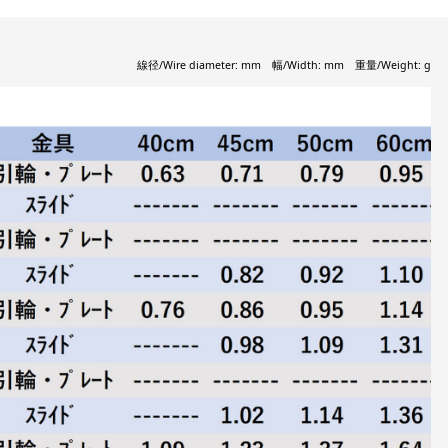
線径/Wire diameter: mm 幅/Width: mm 重量/Weight: g