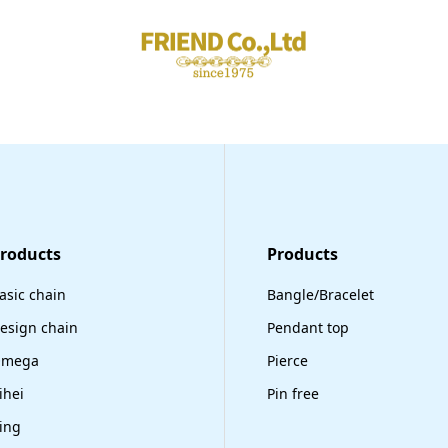
Products
​Products
asic chain
Bangle/Bracelet
esign chain
Pendant top
mega
Pierce
ihei
Pin free
ing