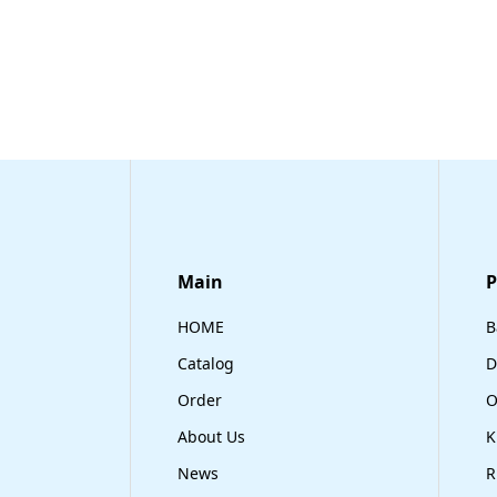
Main
​
HOME
B
Catalog
D
Order
O
About Us
K
News
R