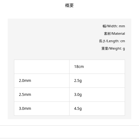
概要
幅/Width: mm
素材/Material
長さ/Length: cm
重量/Weight: g
18cm
2.0mm
2.5g
2.5mm
3.0g
3.0mm
4.5g