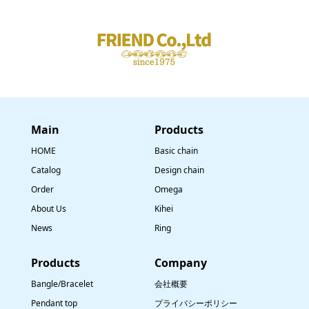
Main
​Products
HOME
Basic chain
Catalog
Design chain
Order
Omega
About Us
Kihei
News
Ring
​Products
Company
Bangle/Bracelet
会社概要
Pendant top
プライバシーポリシー