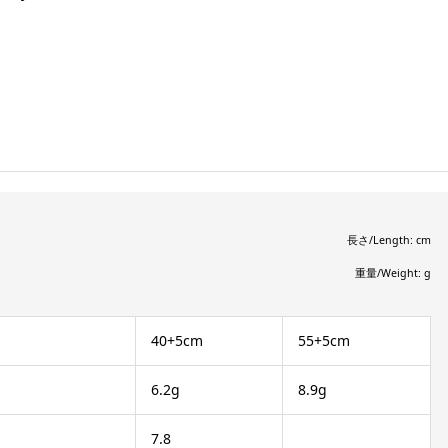
長さ/Length: cm
重量/Weight: g
40+5cm
55+5cm
6.2g
8.9g
7.8