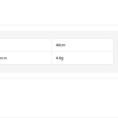
40cm
9ｍｍ
4.6g