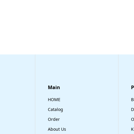
Main
​
HOME
B
Catalog
D
Order
O
About Us
K