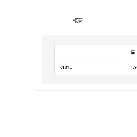
概要
幅
K18YG
1.