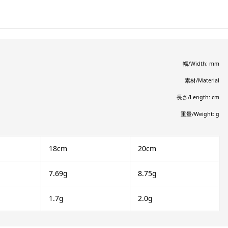
幅/Width: mm
素材/Material
長さ/Length: cm
重量/Weight: g
18cm
20cm
7.69g
8.75g
1.7g
2.0g