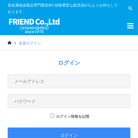
貴金属地金製品専門製造卸!! 経験豊富な販売員が心よりお待ちして
おります。


会員ログイン
ログイン
ログイン情報を記憶