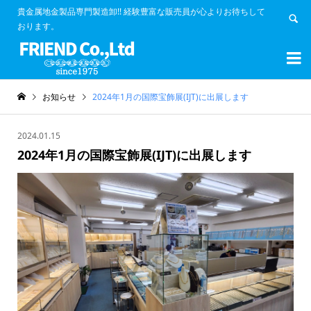
貴金属地金製品専門製造卸!! 経験豊富な販売員が心よりお待ちして
おります。


お知らせ
2024年1月の国際宝飾展(IJT)に出展します
2024.01.15
2024年1月の国際宝飾展(IJT)に出展します