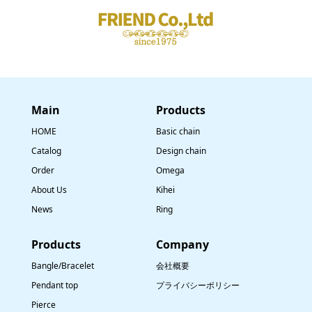
Main
​Products
HOME
Basic chain
Catalog
Design chain
Order
Omega
About Us
Kihei
News
Ring
​Products
Company
Bangle/Bracelet
会社概要
Pendant top
プライバシーポリシー
Pierce