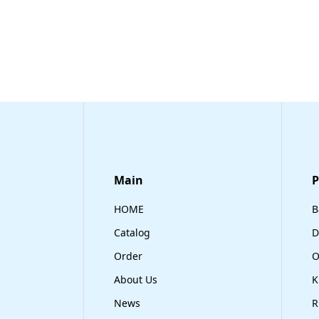
Main
​
HOME
B
Catalog
D
Order
O
About Us
K
News
R