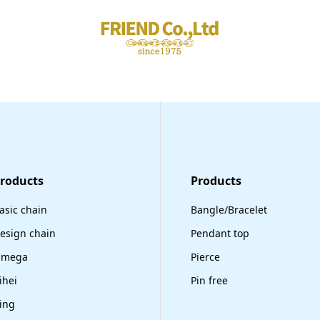
Products
​Products
asic chain
Bangle/Bracelet
esign chain
Pendant top
mega
Pierce
ihei
Pin free
ing