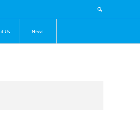
ut Us
News